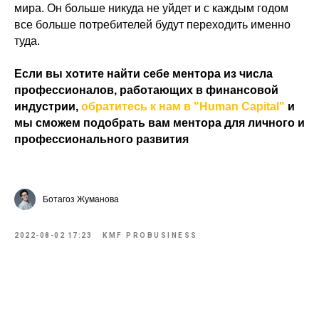
мира. Он больше никуда не уйдет и с каждым годом
все больше потребителей будут переходить именно
туда.
Если вы хотите найти себе ментора из числа
профессионалов, работающих в финансовой
индустрии,
обратитесь к нам в "Human Capital"
и
← ВЕРНУТЬСЯ НАЗАД
мы сможем подобрать вам ментора для личного и
профессионального развития
ОСТАВЬТЕ ЗАЯВКУ
Ботагоз Жуманова
Забронируйте место на ближайшее
мероприятие или запросите
2022-08-02 17:23
KMF PROBUSINESS
стоимость .
МЕНТОРСКИЕ ПРОГРАММЫ
ОБУЧЕНИЕ МЕНТОРСТВУ
БИЗНЕС-ТРЕНИНГИ
ОРГАНИЗАЦИЯМ