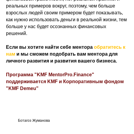
Забронируйте место на ближайшее
реальных примеров вокруг, поэтому, чем больше
мероприятие или запросите
взрослых людей своим примером будет показывать,
стоимость .
как нужно использовать деньги в реальной жизни, тем
МЕНТОРСКИЕ ПРОГРАММЫ
больше у нас будет осознанных финансовых
ОБУЧЕНИЕ МЕНТОРСТВУ
решений.
БИЗНЕС-ТРЕНИНГИ
ОРГАНИЗАЦИЯМ
Если вы хотите найти себе ментора
обратитесь к
БЛОГ
нам
и мы сможем подобрать вам ментора для
ОСТАВИТЬ ЗАЯВКУ
КОНТАКТЫ
личного развития и развития вашего бизнеса.
Программа "KMF MentorPro.Finance"
поддерживается KMF и Корпоративным фондом
"KMF Demeu"
Ботагоз Жуманова