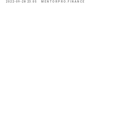
2022-09-28 23:05
MENTORPRO.FINANCE
© 2019-2024 Все права защищены.
ТОО "Human Capital Partners"