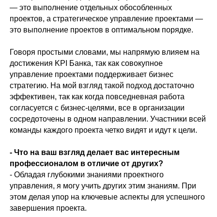
info@humancapital.kz
— это выполнение отдельных обособленных
Казахстан, г. Алматы,
проектов, а стратегическое управление проектами —
ул. Жарокова 230/76
это выполнение проектов в оптимальном порядке.
Говоря простыми словами, мы напрямую влияем на
достижения KPI Банка, так как совокупное
управление проектами поддерживает бизнес
стратегию. На мой взгляд такой подход достаточно
Политика конфиденциальности
эффективен, так как когда повседневная работа
Договор-оферта на обучение
Договор-оферта на менторство
согласуется с бизнес-целями, все в организации
сосредоточены в одном направлении. Участники всей
команды каждого проекта четко видят и идут к цели.
- Что на ваш взгляд делает вас интересным
профессионалом в отличие от других?
- Обладая глубокими знаниями проектного
управления, я могу учить других этим знаниям. При
этом делая упор на ключевые аспекты для успешного
завершения проекта.