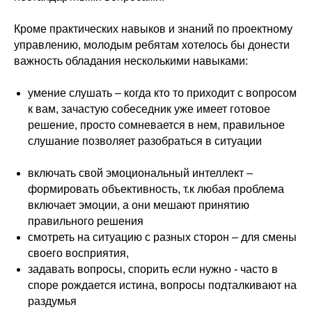
© 2019-2024 Все права защищены.
Кроме практических навыков и знаний по проектному
ТОО "Human Capital Partners"
управлению, молодым ребятам хотелось бы донести
важность обладания несколькими навыками:
умение слушать – когда кто то приходит с вопросом
к вам, зачастую собеседник уже имеет готовое
решение, просто сомневается в нем, правильное
слушание позволяет разобраться в ситуации
включать свой эмоциональный интеллект –
формировать объективность, т.к любая проблема
включает эмоции, а они мешают принятию
правильного решения
смотреть на ситуацию с разных сторон – для смены
своего восприятия,
задавать вопросы, спорить если нужно - часто в
споре рождается истина, вопросы подталкивают на
раздумья