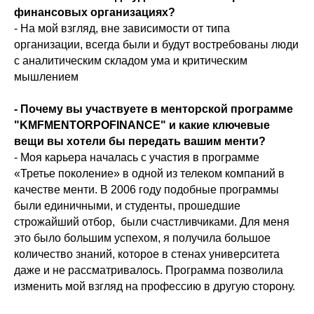
финансовых организациях?
- На мой взгляд, вне зависимости от типа
организации, всегда были и будут востребованы люди
с аналитическим складом ума и критическим
← ВЕРНУТЬСЯ НАЗАД
мышлением
- Почему вы участвуете в менторской программе
"KMFMENTORPOFINANCE" и какие ключевые
вещи вы хотели бы передать вашим менти?
ОСТАВЬТЕ ЗАЯВКУ
- Моя карьера началась с участия в программе
Забронируйте место на ближайшее
«Третье поколение» в одной из телеком компаний в
мероприятие или запросите
качестве менти. В 2006 году подобные программы
стоимость .
были единичными, и студенты, прошедшие
МЕНТОРСКИЕ ПРОГРАММЫ
строжайший отбор, были счастливчиками. Для меня
ОБУЧЕНИЕ МЕНТОРСТВУ
это было большим успехом, я получила большое
БИЗНЕС-ТРЕНИНГИ
количество знаний, которое в стенах университета
ОРГАНИЗАЦИЯМ
даже и не рассматривалось. Программа позволила
БЛОГ
изменить мой взгляд на профессию в другую сторону.
ОСТАВИТЬ ЗАЯВКУ
КОНТАКТЫ